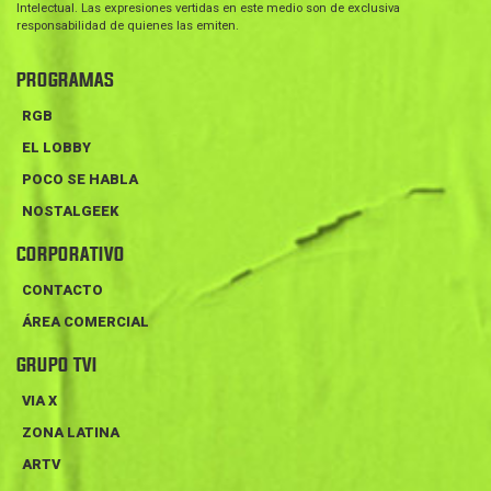
Intelectual. Las expresiones vertidas en este medio son de exclusiva
responsabilidad de quienes las emiten.
PROGRAMAS
RGB
EL LOBBY
POCO SE HABLA
NOSTALGEEK
CORPORATIVO
CONTACTO
ÁREA COMERCIAL
GRUPO TVI
VIA X
ZONA LATINA
ARTV