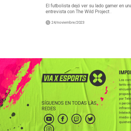
El futbolista dejó ver su lado gamer en un
entrevista con The Wild Project .
24/noviembre/2023
IMPO
Los con
tanto en
encuent
propieda
por Tele
SÍGUENOS EN TODAS LAS
o parcia
REDES
infracc
Intelect
medio s
quienes