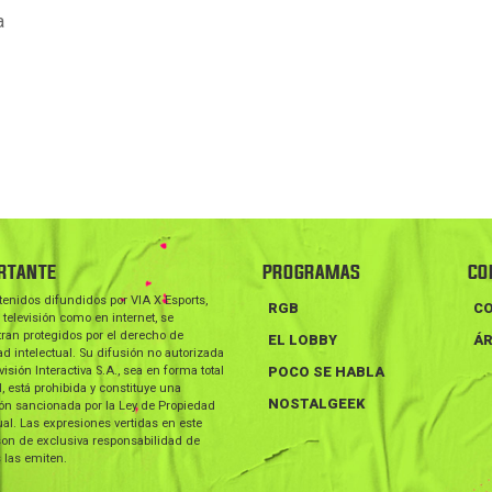
a
RTANTE
PROGRAMAS
CO
tenidos difundidos por VIA X Esports,
RGB
C
 televisión como en internet, se
ran protegidos por el derecho de
EL LOBBY
ÁR
d intelectual. Su difusión no autorizada
visión Interactiva S.A., sea en forma total
POCO SE HABLA
l, está prohibida y constituye una
NOSTALGEEK
ión sancionada por la Ley de Propiedad
ual. Las expresiones vertidas en este
on de exclusiva responsabilidad de
 las emiten.