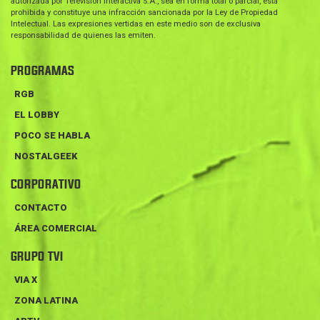
autorizada por Televisión Interactiva S.A., sea en forma total o parcial, está
prohibida y constituye una infracción sancionada por la Ley de Propiedad
Intelectual. Las expresiones vertidas en este medio son de exclusiva
responsabilidad de quienes las emiten.
PROGRAMAS
RGB
EL LOBBY
POCO SE HABLA
NOSTALGEEK
CORPORATIVO
CONTACTO
ÁREA COMERCIAL
GRUPO TVI
VIA X
ZONA LATINA