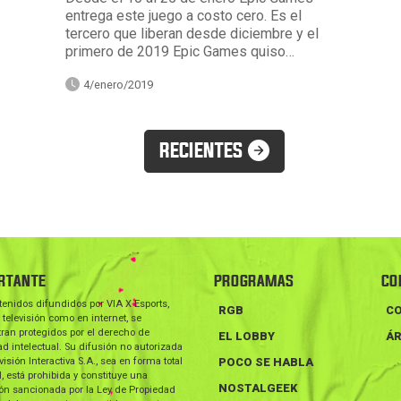
entrega este juego a costo cero. Es el
tercero que liberan desde diciembre y el
primero de 2019 Epic Games quiso…
4/enero/2019
RECIENTES
RTANTE
PROGRAMAS
CO
tenidos difundidos por VIA X Esports,
RGB
C
 televisión como en internet, se
ran protegidos por el derecho de
EL LOBBY
ÁR
d intelectual. Su difusión no autorizada
visión Interactiva S.A., sea en forma total
POCO SE HABLA
l, está prohibida y constituye una
NOSTALGEEK
ión sancionada por la Ley de Propiedad