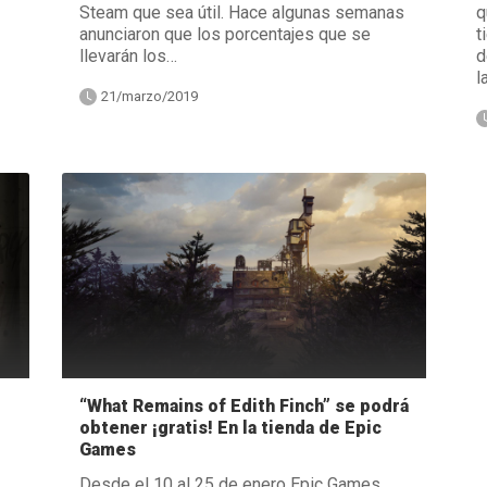
Steam que sea útil. Hace algunas semanas
q
anunciaron que los porcentajes que se
t
llevarán los…
d
l
21/marzo/2019
“What Remains of Edith Finch” se podrá
obtener ¡gratis! En la tienda de Epic
Games
Desde el 10 al 25 de enero Epic Games