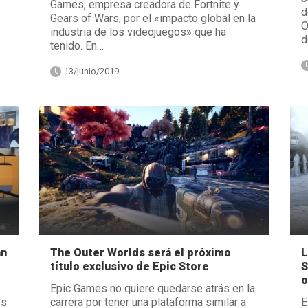
Games, empresa creadora de Fortnite y
d
Gears of Wars, por el «impacto global en la
O
industria de los videojuegos» que ha
d
tenido. En…
13/junio/2019
The Outer Worlds será el próximo
án
L
título exclusivo de Epic Store
S
o
Epic Games no quiere quedarse atrás en la
carrera por tener una plataforma similar a
es
E