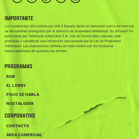
IMPORTANTE
Los contenidos difundidos por VIA X Esports, tanto en televisión como en internet,
se encuentran protegidos por el derecho de propiedad intelectual. Su difusión no
autorizada por Televisión Interactiva S.A., sea en forma total o parcial, está
prohibida y constituye una infracción sancionada por la Ley de Propiedad
Intelectual. Las expresiones vertidas en este medio son de exclusiva
responsabilidad de quienes las emiten.
PROGRAMAS
RGB
EL LOBBY
POCO SE HABLA
NOSTALGEEK
CORPORATIVO
CONTACTO
ÁREA COMERCIAL