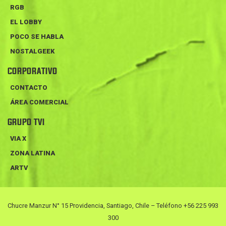
RGB
EL LOBBY
POCO SE HABLA
NOSTALGEEK
CORPORATIVO
CONTACTO
ÁREA COMERCIAL
GRUPO TVI
VIA X
ZONA LATINA
ARTV
Chucre Manzur N° 15 Providencia, Santiago, Chile – Teléfono +56 225 993
300