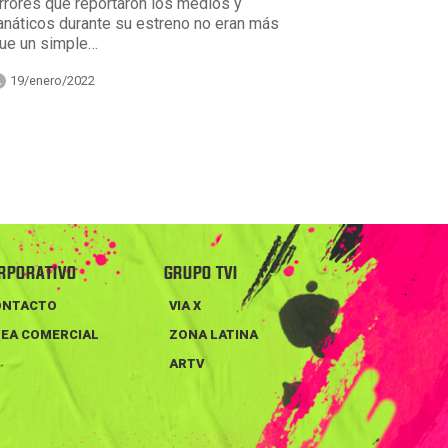
rrores que reportaron los medios y
anáticos durante su estreno no eran más
ue un simple…
19/enero/2022
RPORATIVO
GRUPO TVI
ONTACTO
VIA X
EA COMERCIAL
ZONA LATINA
ARTV