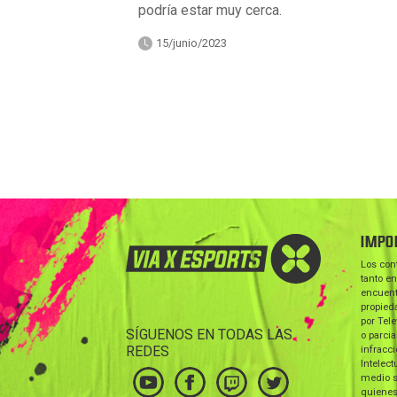
podría estar muy cerca.
15/junio/2023
IMPO
Los con
tanto en
encuent
propieda
por Tele
SÍGUENOS EN TODAS LAS
o parcia
REDES
infracc
Intelect
medio s
quienes