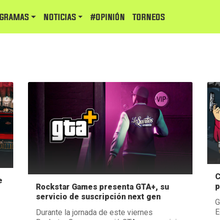
GRAMAS
NOTICIAS
#Opinión
TORNEOS
C
e
p
Rockstar Games presenta GTA+, su
servicio de suscripción next gen
G
E
Durante la jornada de este viernes