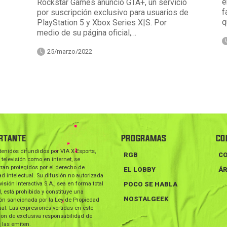
e
Rockstar Games anunció GTA+, un servicio
f
por suscripción exclusivo para usuarios de
q
PlayStation 5 y Xbox Series X|S. Por
medio de su página oficial,…
25/marzo/2022
RTANTE
PROGRAMAS
CO
tenidos difundidos por VIA X Esports,
RGB
C
 televisión como en internet, se
ran protegidos por el derecho de
EL LOBBY
ÁR
d intelectual. Su difusión no autorizada
visión Interactiva S.A., sea en forma total
POCO SE HABLA
l, está prohibida y constituye una
NOSTALGEEK
ión sancionada por la Ley de Propiedad
ual. Las expresiones vertidas en este
on de exclusiva responsabilidad de
 las emiten.