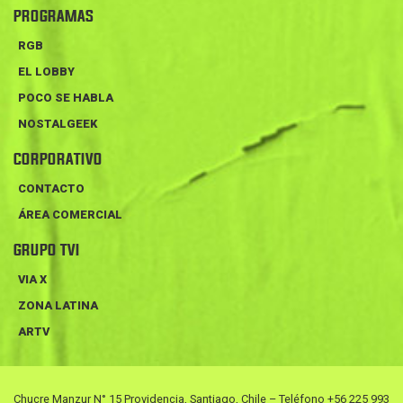
PROGRAMAS
RGB
EL LOBBY
POCO SE HABLA
NOSTALGEEK
CORPORATIVO
CONTACTO
ÁREA COMERCIAL
GRUPO TVI
VIA X
ZONA LATINA
ARTV
Chucre Manzur N° 15 Providencia, Santiago, Chile – Teléfono +56 225 993