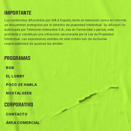
IMPORTANTE
Los contenidos difundidos por VIA X Esports, tanto en televisión como en internet,
se encuentran protegidos por el derecho de propiedad intelectual. Su difusión no
autorizada por Televisión Interactiva S.A., sea en forma total o parcial, está
prohibida y constituye una infracción sancionada por la Ley de Propiedad
Intelectual. Las expresiones vertidas en este medio son de exclusiva
responsabilidad de quienes las emiten.
PROGRAMAS
RGB
EL LOBBY
POCO SE HABLA
NOSTALGEEK
CORPORATIVO
CONTACTO
ÁREA COMERCIAL