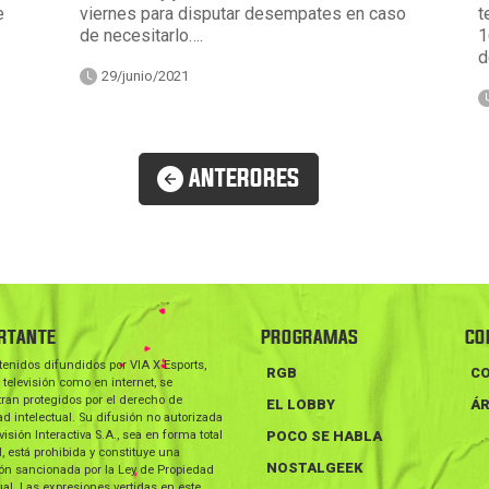
e
viernes para disputar desempates en caso
t
de necesitarlo….
1
d
29/junio/2021
ANTERORES
RTANTE
PROGRAMAS
CO
tenidos difundidos por VIA X Esports,
RGB
C
 televisión como en internet, se
ran protegidos por el derecho de
EL LOBBY
ÁR
d intelectual. Su difusión no autorizada
visión Interactiva S.A., sea en forma total
POCO SE HABLA
l, está prohibida y constituye una
NOSTALGEEK
ión sancionada por la Ley de Propiedad
ual. Las expresiones vertidas en este