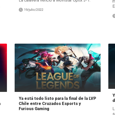
La calavera venció a Movistar Optix 3-1.
m
,
E
19/julio/2022
Y
Ya está todo listo para la final de la LVP
d
Chile entre Cruzados Esports y
a
L
Furious Gaming
s