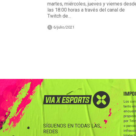
martes, miércoles, jueves y viernes desd
las 18:00 horas a través del canal de
Twitch de…
6/julio/2021
IMPO
Los con
tanto en
encuent
propieda
por Tele
SÍGUENOS EN TODAS LAS
o parcia
REDES
infracc
Intelect