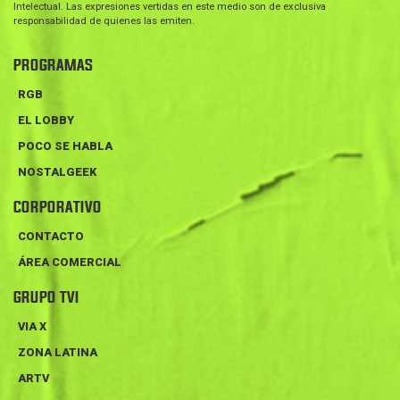
Intelectual. Las expresiones vertidas en este medio son de exclusiva
responsabilidad de quienes las emiten.
PROGRAMAS
RGB
EL LOBBY
POCO SE HABLA
NOSTALGEEK
CORPORATIVO
CONTACTO
ÁREA COMERCIAL
GRUPO TVI
VIA X
ZONA LATINA
ARTV