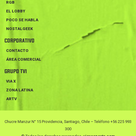
RGB
EL LOBBY
POCO SE HABLA
NOSTALGEEK
CORPORATIVO
CONTACTO
ÁREA COMERCIAL
GRUPO TVI
VIA X
ZONA LATINA
ARTV
Chucre Manzur N° 15 Providencia, Santiago, Chile – Teléfono +56 225 993
300