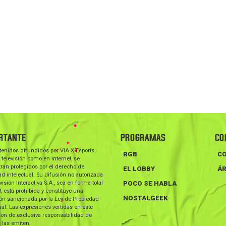
RTANTE
PROGRAMAS
CO
tenidos difundidos por VIA X Esports,
RGB
C
 televisión como en internet, se
ran protegidos por el derecho de
EL LOBBY
ÁR
d intelectual. Su difusión no autorizada
visión Interactiva S.A., sea en forma total
POCO SE HABLA
l, está prohibida y constituye una
NOSTALGEEK
ión sancionada por la Ley de Propiedad
ual. Las expresiones vertidas en este
on de exclusiva responsabilidad de
 las emiten.