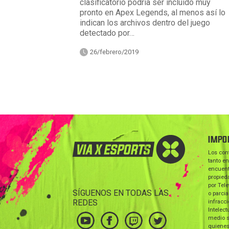
clasificatorio podría ser incluido muy
pronto en Apex Legends, al menos así lo
indican los archivos dentro del juego
detectado por…
26/febrero/2019
IMPO
Los con
tanto en
encuent
propieda
por Tele
SÍGUENOS EN TODAS LAS
o parcia
REDES
infracc
Intelect
medio s
quienes