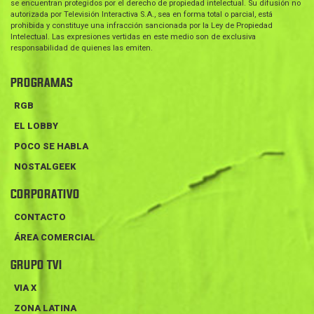
se encuentran protegidos por el derecho de propiedad intelectual. Su difusión no
autorizada por Televisión Interactiva S.A., sea en forma total o parcial, está
prohibida y constituye una infracción sancionada por la Ley de Propiedad
Intelectual. Las expresiones vertidas en este medio son de exclusiva
responsabilidad de quienes las emiten.
PROGRAMAS
RGB
EL LOBBY
POCO SE HABLA
NOSTALGEEK
CORPORATIVO
CONTACTO
ÁREA COMERCIAL
GRUPO TVI
VIA X
ZONA LATINA