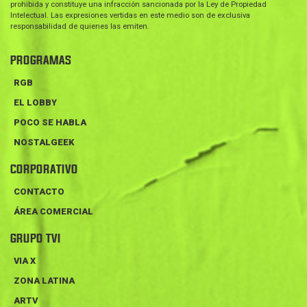
prohibida y constituye una infracción sancionada por la Ley de Propiedad
Intelectual. Las expresiones vertidas en este medio son de exclusiva
responsabilidad de quienes las emiten.
PROGRAMAS
RGB
EL LOBBY
POCO SE HABLA
NOSTALGEEK
CORPORATIVO
CONTACTO
ÁREA COMERCIAL
GRUPO TVI
VIA X
ZONA LATINA
ARTV