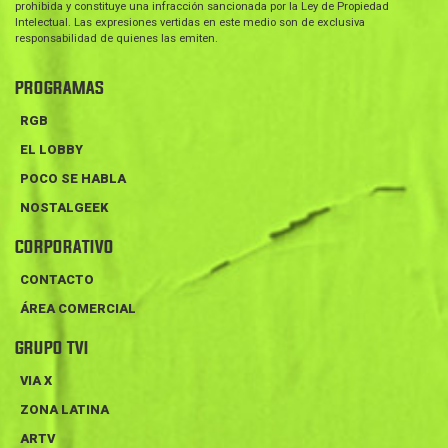
prohibida y constituye una infracción sancionada por la Ley de Propiedad
Intelectual. Las expresiones vertidas en este medio son de exclusiva
responsabilidad de quienes las emiten.
PROGRAMAS
RGB
EL LOBBY
POCO SE HABLA
NOSTALGEEK
CORPORATIVO
CONTACTO
ÁREA COMERCIAL
GRUPO TVI
VIA X
ZONA LATINA
ARTV