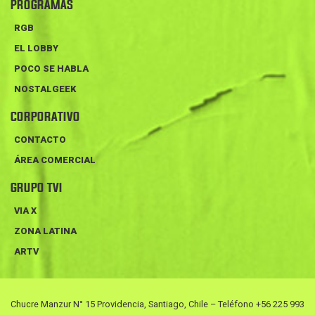
PROGRAMAS
RGB
EL LOBBY
POCO SE HABLA
NOSTALGEEK
CORPORATIVO
CONTACTO
ÁREA COMERCIAL
GRUPO TVI
VIA X
ZONA LATINA
ARTV
Chucre Manzur N° 15 Providencia, Santiago, Chile – Teléfono +56 225 993