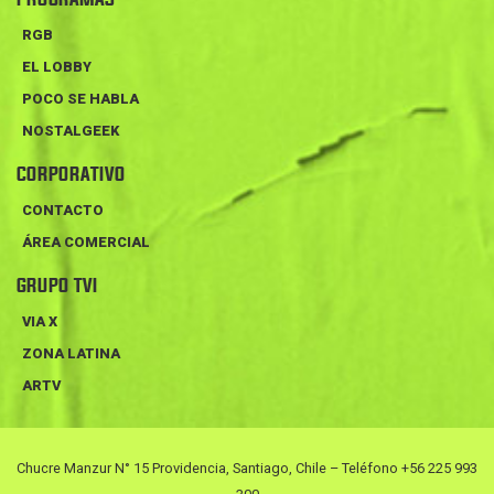
RGB
EL LOBBY
POCO SE HABLA
NOSTALGEEK
CORPORATIVO
CONTACTO
ÁREA COMERCIAL
GRUPO TVI
VIA X
ZONA LATINA
ARTV
Chucre Manzur N° 15 Providencia, Santiago, Chile – Teléfono +56 225 993