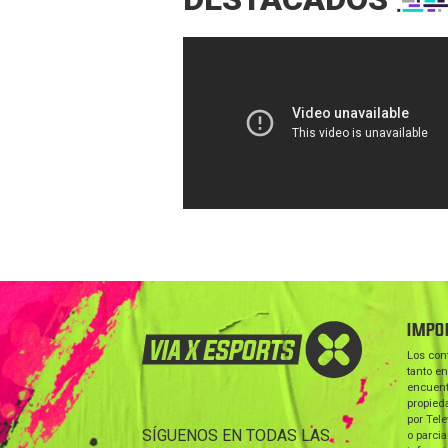
IMPO
Los con
tanto en
encuent
propieda
por Tele
SÍGUENOS EN TODAS LAS
o parcia