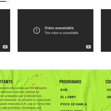
RTANTE
PROGRAMAS
CO
tenidos difundidos por VIA X Esports,
RGB
C
 televisión como en internet, se
ran protegidos por el derecho de
EL LOBBY
ÁR
d intelectual. Su difusión no autorizada
visión Interactiva S.A., sea en forma total
POCO SE HABLA
l, está prohibida y constituye una