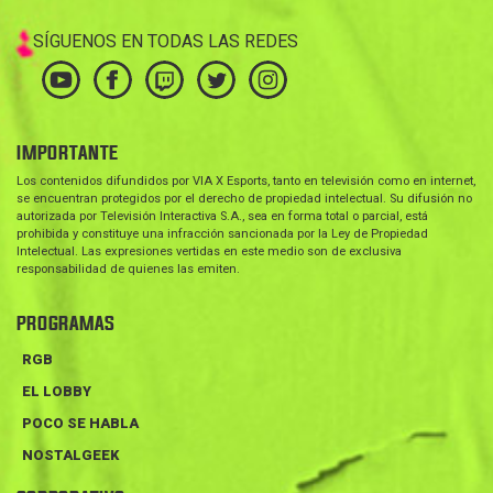
SÍGUENOS EN TODAS LAS REDES
IMPORTANTE
Los contenidos difundidos por VIA X Esports, tanto en televisión como en internet,
se encuentran protegidos por el derecho de propiedad intelectual. Su difusión no
autorizada por Televisión Interactiva S.A., sea en forma total o parcial, está
prohibida y constituye una infracción sancionada por la Ley de Propiedad
Intelectual. Las expresiones vertidas en este medio son de exclusiva
responsabilidad de quienes las emiten.
PROGRAMAS
RGB
EL LOBBY
POCO SE HABLA
NOSTALGEEK