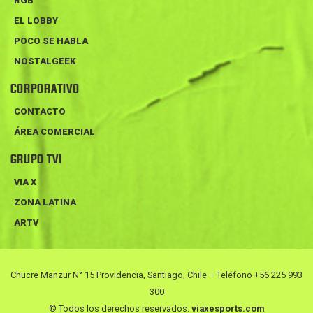
RGB
EL LOBBY
POCO SE HABLA
NOSTALGEEK
CORPORATIVO
CONTACTO
ÁREA COMERCIAL
GRUPO TVI
VIA X
ZONA LATINA
ARTV
Chucre Manzur N° 15 Providencia, Santiago, Chile – Teléfono +56 225 993
300
© Todos los derechos reservados.
viaxesports.com