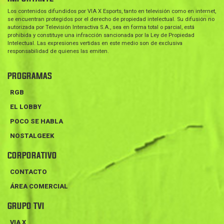
Los contenidos difundidos por VIA X Esports, tanto en televisión como en internet,
se encuentran protegidos por el derecho de propiedad intelectual. Su difusión no
autorizada por Televisión Interactiva S.A., sea en forma total o parcial, está
prohibida y constituye una infracción sancionada por la Ley de Propiedad
Intelectual. Las expresiones vertidas en este medio son de exclusiva
responsabilidad de quienes las emiten.
PROGRAMAS
RGB
EL LOBBY
POCO SE HABLA
NOSTALGEEK
CORPORATIVO
CONTACTO
ÁREA COMERCIAL
GRUPO TVI
VIA X