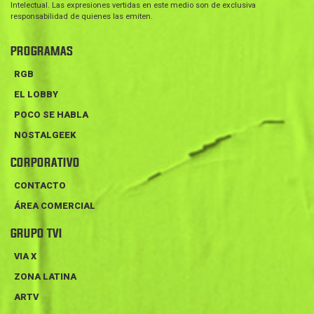
Intelectual. Las expresiones vertidas en este medio son de exclusiva
responsabilidad de quienes las emiten.
PROGRAMAS
RGB
EL LOBBY
POCO SE HABLA
NOSTALGEEK
CORPORATIVO
CONTACTO
ÁREA COMERCIAL
GRUPO TVI
VIA X
ZONA LATINA
ARTV