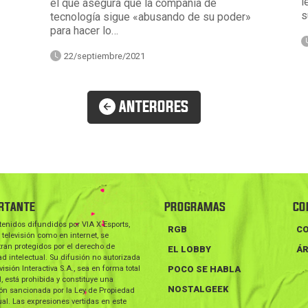
l
el que asegura que la compañía de
s
tecnología sigue «abusando de su poder»
para hacer lo…
22/septiembre/2021
ANTERORES
RTANTE
PROGRAMAS
CO
tenidos difundidos por VIA X Esports,
RGB
C
 televisión como en internet, se
ran protegidos por el derecho de
EL LOBBY
ÁR
d intelectual. Su difusión no autorizada
visión Interactiva S.A., sea en forma total
POCO SE HABLA
l, está prohibida y constituye una
NOSTALGEEK
ión sancionada por la Ley de Propiedad
ual. Las expresiones vertidas en este