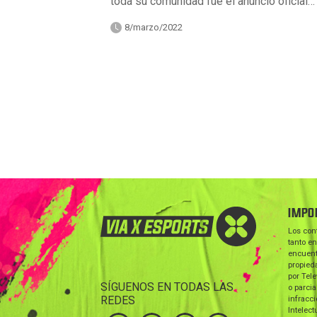
toda su comunidad fue el anuncio oficial…
8/marzo/2022
IMPO
Los con
tanto en
encuent
propieda
por Tele
SÍGUENOS EN TODAS LAS
o parcia
REDES
infracc
Intelect