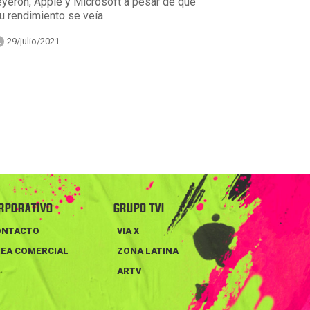
eyeron, Apple y Microsoft a pesar de que
u rendimiento se veía…
29/julio/2021
RPORATIVO
GRUPO TVI
ONTACTO
VIA X
EA COMERCIAL
ZONA LATINA
ARTV