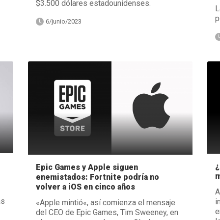
$3.500 dólares estadounidenses.
L
p
6/junio/2023
¿
Epic Games y Apple siguen
m
enemistados: Fortnite podría no
volver a iOS en cinco años
A
as
i
«Apple mintió«, así comienza el mensaje
e
del CEO de Epic Games, Tim Sweeney, en