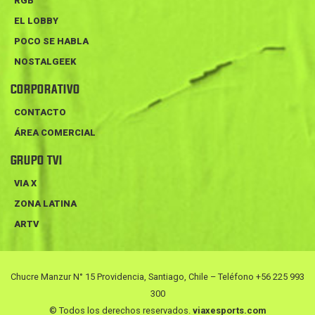
RGB
EL LOBBY
POCO SE HABLA
NOSTALGEEK
CORPORATIVO
CONTACTO
ÁREA COMERCIAL
GRUPO TVI
VIA X
ZONA LATINA
ARTV
Chucre Manzur N° 15 Providencia, Santiago, Chile – Teléfono +56 225 993
300
© Todos los derechos reservados.
viaxesports.com