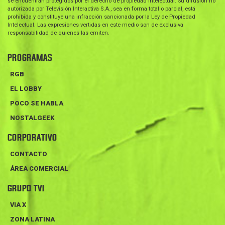
se encuentran protegidos por el derecho de propiedad intelectual. Su difusión no
autorizada por Televisión Interactiva S.A., sea en forma total o parcial, está
prohibida y constituye una infracción sancionada por la Ley de Propiedad
Intelectual. Las expresiones vertidas en este medio son de exclusiva
responsabilidad de quienes las emiten.
PROGRAMAS
RGB
EL LOBBY
POCO SE HABLA
NOSTALGEEK
CORPORATIVO
CONTACTO
ÁREA COMERCIAL
GRUPO TVI
VIA X
ZONA LATINA