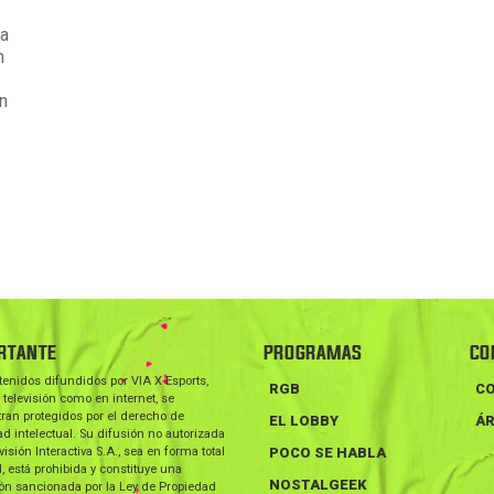
la
n
n
RTANTE
PROGRAMAS
CO
tenidos difundidos por VIA X Esports,
RGB
C
 televisión como en internet, se
ran protegidos por el derecho de
EL LOBBY
ÁR
d intelectual. Su difusión no autorizada
visión Interactiva S.A., sea en forma total
POCO SE HABLA
l, está prohibida y constituye una
NOSTALGEEK
ión sancionada por la Ley de Propiedad