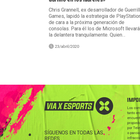
Chris Grannell, ex desarrollador de Guerril
Games, lapidó la estrategia de PlayStatio
de cara a la próxima generación de
consolas. Para él los de Microsoft llevará
la delantera tranquilamente. Quien…
23/abril/2020
IMPO
Los con
tanto en
encuent
propieda
por Tele
SÍGUENOS EN TODAS LAS
o parcia
REDES
infracc