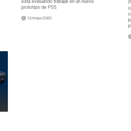
está evaluando trabajar en un nuevo
P
prototipo de PS5.
c
c
12/mayo/2022
j
p