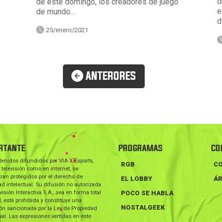
d
de este domingo, los creadores de juego
e
de mundo…
d
25/enero/2021
ANTERORES
RTANTE
PROGRAMAS
CO
tenidos difundidos por VIA X Esports,
RGB
C
 televisión como en internet, se
ran protegidos por el derecho de
EL LOBBY
ÁR
d intelectual. Su difusión no autorizada
visión Interactiva S.A., sea en forma total
POCO SE HABLA
l, está prohibida y constituye una
NOSTALGEEK
ión sancionada por la Ley de Propiedad
ual. Las expresiones vertidas en este