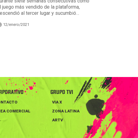
urante siete semanas consecutivas como
l juego más vendido de la plataforma,
escendió al tercer lugar y sucumbió…
12/enero/2021
RPORATIVO
GRUPO TVI
ONTACTO
VIA X
EA COMERCIAL
ZONA LATINA
ARTV