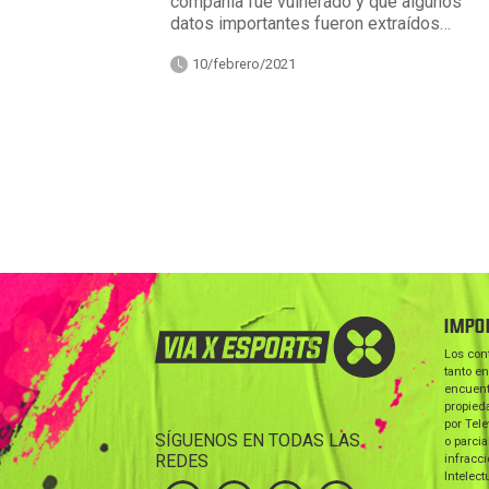
compañía fue vulnerado y que algunos
datos importantes fueron extraídos…
10/febrero/2021
IMPO
Los con
tanto en
encuent
propieda
por Tele
SÍGUENOS EN TODAS LAS
o parcia
REDES
infracc
Intelect