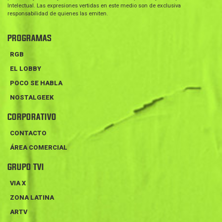
Intelectual. Las expresiones vertidas en este medio son de exclusiva
responsabilidad de quienes las emiten.
PROGRAMAS
RGB
EL LOBBY
POCO SE HABLA
NOSTALGEEK
CORPORATIVO
CONTACTO
ÁREA COMERCIAL
GRUPO TVI
VIA X
ZONA LATINA
ARTV