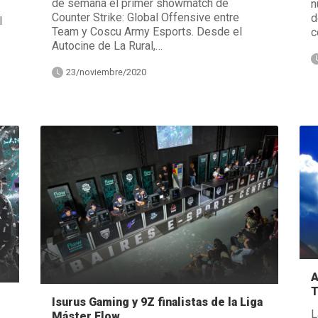
de semana el primer showmatch de
n
Counter Strike: Global Offensive entre
d
l
Team y Coscu Army Esports. Desde el
c
Autocine de La Rural,…
23/noviembre/2020
A
T
Isurus Gaming y 9Z finalistas de la Liga
L
Máster Flow