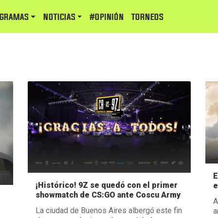
GRAMAS
NOTICIAS
#Opinión
TORNEOS
E
¡Histórico! 9Z se quedó con el primer
e
showmatch de CS:GO ante Coscu Army
A
La ciudad de Buenos Aires albergó este fin
a