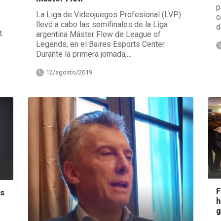
p
La Liga de Videojuegos Profesional (LVP)
c
llevó a cabo las semifinales de la Liga
d
.
argentina Máster Flow de League of
Legends, en el Baires Esports Center.
Durante la primera jornada,…
12/agosto/2019
F
is
h
g